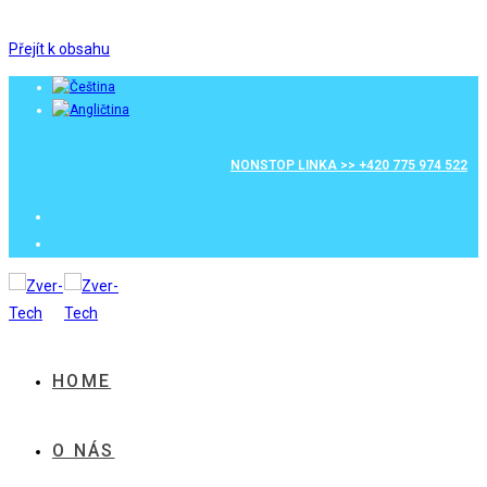
Přejít k obsahu
NONSTOP LINKA >> +420 775 974 522
HOME
O NÁS