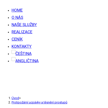
HOME
O NÁS
NAŠE SLUŽBY
REALIZACE
CENÍK
KONTAKTY
PROTIPOŽÁRNÍ UCPÁVKY
A TĚSNĚNÍ PROSTUPŮ
Úvod
>
Protipožární ucpávky a těsnění prostupů