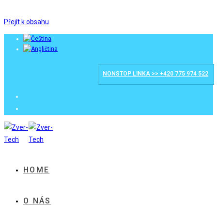
Přejít k obsahu
NONSTOP LINKA >> +420 775 974 522
HOME
O NÁS